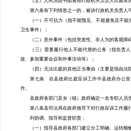
（五）
人民法院书面通知行政机关负责人出庭应
第六条
有下列情形之一的，被诉行政机关负责人
（一）不可抗力
（指不能预见、不能避免且不能
卫生事件）
；
（二）意外事件
（包括突发性、非人为的客观障
（三）需要履行他人不能代替的公务
（指负责人
故、参加重要会议和外事活动等）
；
（四）无法出庭的其他正当事由
（主要是指由法
第
七
条
在县政府出庭应诉工作中
县
政府办公室
作。
县
政府各部门
及乡（镇）政府确定一名
专职人员
第
八
条
县司法局
在政府领导下对行政应诉工作履
列协调、指导和监督职责：
（一）指导
县
政府各部门建立分工明确、运转顺