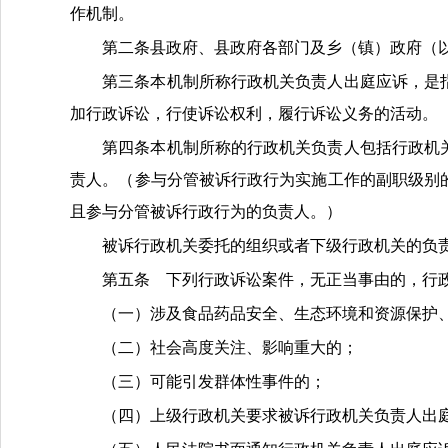
作机制
。
第二条
县
政府
、县
政府各部门
及乡（镇）政府
（
第三条
本机制所称行政机关负责人出庭应诉，是
加行政诉讼，行使诉讼权利，履行诉讼义务的活动。
第四条
本
机制
所称的行政机关负责人包括行政机
责人
。
（参与分管被诉行政行为实施工作的副职级别
且参与分管被诉行政行为的负责人。
）
被诉行政机关委托的组织或者下级行政机关的负
第五条
下列行政诉讼案件，无正当事由的，行
（一）
涉及食品药品安全、生态环境和资源保护
（二）
社会高度关注、影响重大的；
（三）
可能引发群体性事件的；
（四）
上级行政机关要求被诉行政机关负责人出