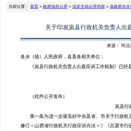
当前位置：
首页
>
政府信息公开
>
法定主动公开内容
>
县政府办文
关于印发岚县行政机关负责人出庭
来源： 司法局 
各
乡（镇）
人民政府，
县直各相关单位
：
《
岚县
行政机关负责人出庭应诉工作机制》已经
（此件公开发布）
岚县
行
第一条
为进一步落实好中央及省、市关于行政机
修订
＜
山西省行政机关行政应诉办法
＞
》
《吕梁市行