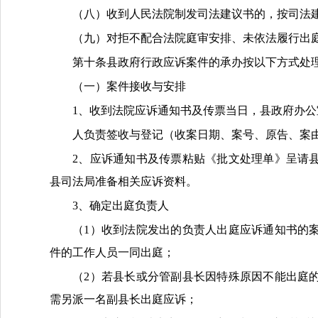
（八）收到人民法院制发司法建议书的，按司法
（九）对拒不配合法院庭审安排、未依法履行出
第十条
县政府
行政
应诉
案件的承办按以下方式处
（一）
案件接收与
安排
1、
收到法院
应诉通知书及传票
当日
，县政府
办公
人
负责签收与登记
（
收案日期、案号、原告、案
2、
应诉通知书及传票
粘贴
《
批文
处理单》
呈请
县司法局准备相关应诉资料
。
3、
确定出庭
负责人
（
1
）收到法院发出的负责人出庭应诉通知书的
件的工作人员一同出庭；
（
2）
若县长或分管副县长因特殊原因不能出庭
需另派一名副县长出庭应诉；