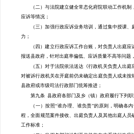
（二）与法院建立健全常态化府院联动工作机制
应诉等情况；
（三）加强行政应诉业务培训，通过集中授课、
力；
（四）建立行政应诉工作台账，对负责人出庭应
报送
县
政府，针对出庭率偏低、应诉质量不高等问题
（五）对于法院依法送达《行政机关负责人出庭
对被诉行政机关在开庭前仍未确定出庭负责人或未按
县
政府或市级司法行政部门统筹推进；
第
九
条
县政府各部门及乡（镇）政府
履行下列职
（一）按照
“谁办理、谁负责”的原则，明确各
程，全面规范案件接收、出庭负责人及其他出庭人员
工作标准；