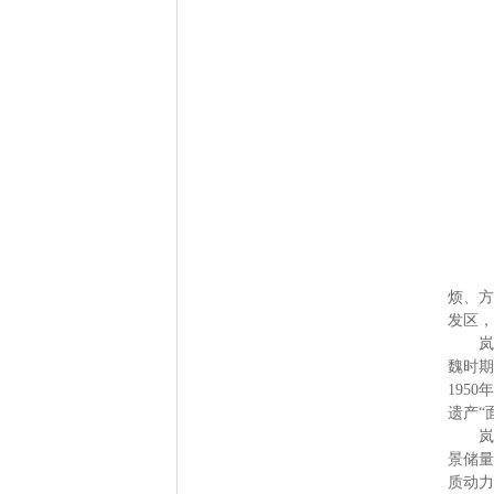
岚县
烦、
方
发区，
岚县
魏时期
195
遗产“
岚县
景储量
质动力