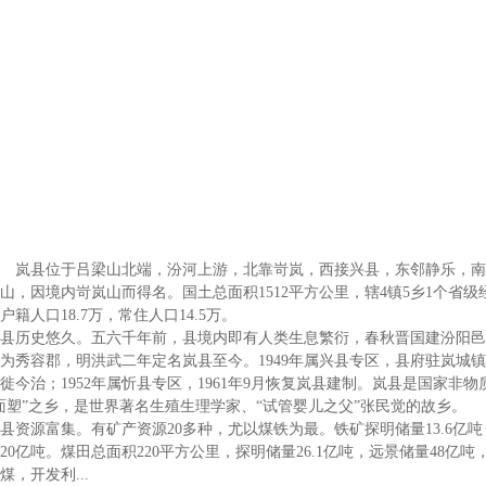
位于吕梁山北端，
汾河上游，
北靠岢岚，
西接兴县，
东邻静乐，
南
山，
因境内岢岚山而得名。
国土总面积1512平方公里，
辖4镇5乡1个省级
户籍人口18.7万，
常住人口14.5万。
历史悠久。
五六千年前，
县境内即有人类生息繁衍，
春秋晋国建汾阳邑
为秀容郡，
明洪武二年定名岚县至今。
1949年属兴县专区，
县府驻岚城镇
0年徙今治；
1952年属忻县专区，
1961年9月恢复岚县建制。
岚县是国家非物
面塑”之乡，
是世界著名生殖生理学家、
“试管婴儿之父”张民觉的故乡。
资源富集。
有矿产资源20多种，
尤以煤铁为最。
铁矿探明储量13.6亿吨
20亿吨。
煤田总面积220平方公里，
探明储量26.1亿吨，
远景储量48亿吨
煤，
开发利...