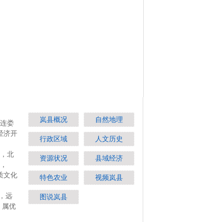
岚县概况
自然地理
连娄
经济开
行政区域
人文历史
，
北
资源状况
县域经济
，
质文化
特色农业
视频岚县
，
远
图说岚县
，
属优