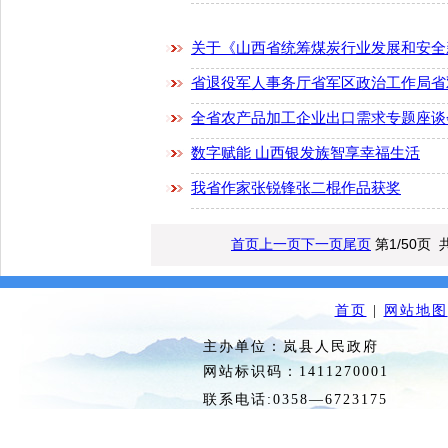
关于《山西省统筹煤炭行业发展和安全新
省退役军人事务厅省军区政治工作局省双
全省农产品加工企业出口需求专题座谈
数字赋能 山西银发族智享幸福生活
我省作家张锐锋张二棍作品获奖
首页
上一页
下一页
尾页
第1/50页
首页
|
网站地图
主办单位：岚县人民政府 
网站标识码：1411270
联系电话:0358—6723