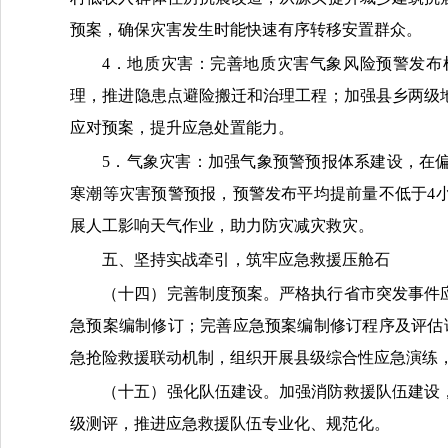
预案，确保灾害发生时能快速有序转移安置群众。
4．地质灾害：
完善地质灾害气象风险预警发布
理，
推进
隐患点避险搬迁和治理工程；加强县
乡两
级
应对预案，提升应急处置能力。
5．气象灾害：
加强气象预警预报体系建设，在
寒潮等灾害预警预报，
预警发布平均提前量不低于
4
展人工影响天气作业，助力防灾减灾救灾。
五、坚持实战牵引，筑牢应急救援压舱石
（十四）完善制度预案。
严格执行省市
突发事件
急预案编制修订；完善应急预案
编制
修订程序及评估
急抢险救援联动机制，组织开展
县
级综合性应急演练
（十五）强化队伍建设。
加强消防救援队伍建设
级测评，推进应急救援队伍专业化、规范化。