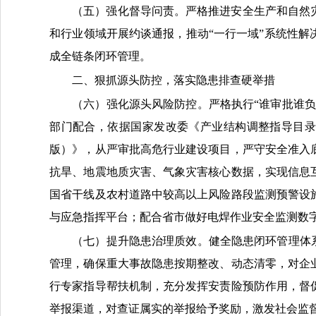
（五）强化督导问责。
严格推进安全生产和自然
和行业领域开展约谈通报，推动
“一行一域”系统性
成全链条闭环管理。
二、狠抓源头防控，落实隐患排查硬举措
（六）强化源头风险防控。
严格执行
“谁审批谁
部门配合，依据国家发改委《产业结构调整指导目录（2
版）》，从严审批高危行业建设项目，严守安全准入
抗旱、地震地质灾害、气象灾害核心数据，实现信息
国省干线及农村道路中较高以上风险路段监测预警设
与应急指挥平台；
配合省市做好
电焊作业安全监测数
（七）提升隐患治理质效。
健全隐患闭环管理体
管理，确保重大事故隐患按期整改、动态清零，对企
行专家指导帮扶机制，充分发挥安责险预防作用，督
举报渠道，对查证属实的举报给予奖励，激发社会监