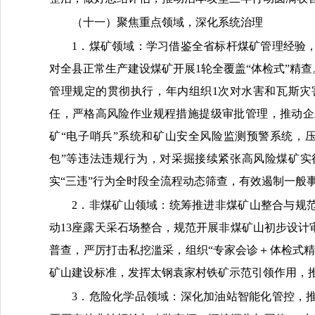
（十一）聚焦重点领域，深化系统治理
1．煤矿领域：
学习借鉴全省标杆煤矿管理经验
对全
县
正常生产建设煤矿开展
1轮全覆盖“体检式”精
管理规定的贯彻执行，年内组织1次对水害和瓦斯灾
任，严格高风险作业规程措施提级审批管理，推动企
矿“电子哨兵”系统和矿山安全风险监测预警系统，
包”等违法违规行为，对采掘接续紧张高风险煤矿实
实“三违”行为全时段全流程动态筛查，有效遏制一般
2．非煤矿山领域：
统筹推进非煤矿山整合与规
动13座露天采石场整合，规范开展
非煤
矿山初步设计
普查，严厉打击私挖滥采，组织
“专家会诊＋体检式
矿山建设标准，发挥太钢袁家村铁矿示范引领作用，
3．危险化学品领域：
深化加油站智能化管控，