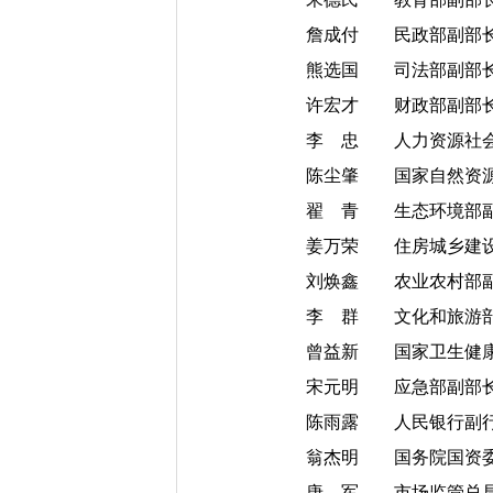
詹成付 民政部副部
熊选国 司法部副部
许宏才 财政部副部
李 忠 人力资源社会
陈尘肇 国家自然资源副
翟 青 生态环境部副
姜万荣 住房城乡建设
刘焕鑫 农业农村部副
李 群 文化和旅游部
曾益新 国家卫生健康
宋元明 应急部副部
陈雨露 人民银行副行
翁杰明 国务院国资委
唐 军 市场监管总局