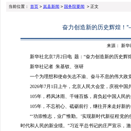
当前位置：
首页
>
岚县新闻
>
国务院要闻
> 正文
奋力创造新的历史辉煌！”
来源： 新华社 
新华社北京7月2日电
题：“奋力创造新的历史辉煌
新华社记者 朱基钗、张研
一个为理想和使命矢志不渝、奋斗不息的伟大政党
2026年7月1日上午，北京人民大会堂，庆祝中国
105年，栉风沐雨、千锤百炼，肩负起中国人民
105年，不忘初心、砥砺前行，继往开来走好新
“‘功崇惟志，业广惟勤。’实现新时代新征程党
时代和人民的新业绩。”习近平总书记的庄严宣示，激