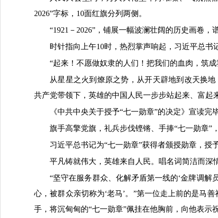
2026”字标，10面红旗分列两侧。
“1921－2026”，铺展一幅波澜壮阔的历史画
时针指向上午10时，热烈掌声响起，习近平总书
“起来！不愿做奴隶的人们！把我们的血肉，筑成
从星星之火到燎原之势，从开天辟地到改天换地
共产党带领下，英雄的中国人民一步步站起来、富起
《中共中央关于授予“七一勋章”的决定》宣读完
旗手高擎党旗，礼兵步伐铿锵、手捧“七一勋章”
习近平总书记为“七一勋章”获得者颁授勋章，授
平凡铸就伟大，英雄来自人民。唱名词简洁而深
“坚守在服务群众、化解矛盾第一线的‘金牌调解
心，被群众亲切称为‘老马’。”第一位走上前的是马
手，将沉甸甸的“七一勋章”佩挂在他胸前，向他表示