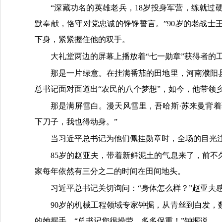
“深藏功名的英雄老兵，18岁投身军营，练就
默奉献，恪守对党忠诚的铮铮誓言。”90岁的老战
下身，紧紧握住他的双手。
大礼堂两边的屏幕上播放着“七一勋章”获得者的
那是一片绿意。在挂满番茄的田地里，河南濮阳县
总书记面对面道出“农民的八个梦想”，如今，他带领
那是满屏雪白。漫天风雪里，吾哈斯·苏来曼背
下刀子，我也得动身。”
当习近平总书记为他们佩挂勋章时，全场的目光
85岁的赵亚夫，带着新鲜泥土的气息来了，前
家每年依然有三分之二的时间在田间地头。
习近平总书记关切询问：“身体怎么样？”赵亚夫
90岁的机械工程领域专家钟掘，从青丝到白发
的她握手。“总书记您很操劳，多多保重！”钟掘说。