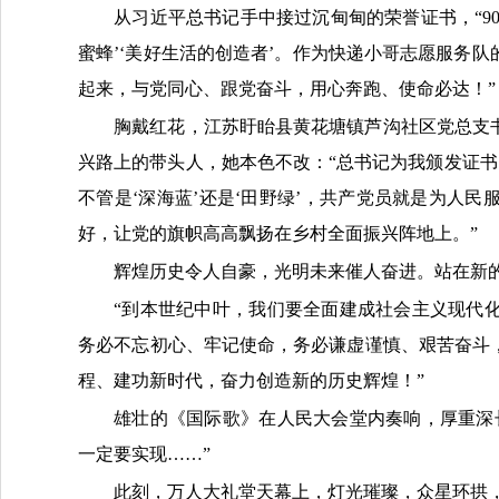
从习近平总书记手中接过沉甸甸的荣誉证书，“9
蜜蜂’‘美好生活的创造者’。作为快递小哥志愿服务
起来，与党同心、跟党奋斗，用心奔跑、使命必达！”
胸戴红花，江苏盱眙县黄花塘镇芦沟社区党总支
兴路上的带头人，她本色不改：“总书记为我颁发证书
不管是‘深海蓝’还是‘田野绿’，共产党员就是为人
好，让党的旗帜高高飘扬在乡村全面振兴阵地上。”
辉煌历史令人自豪，光明未来催人奋进。站在新
“到本世纪中叶，我们要全面建成社会主义现代
务必不忘初心、牢记使命，务必谦虚谨慎、艰苦奋斗
程、建功新时代，奋力创造新的历史辉煌！”
雄壮的《国际歌》在人民大会堂内奏响，厚重深
一定要实现……”
此刻，万人大礼堂天幕上，灯光璀璨，众星环拱