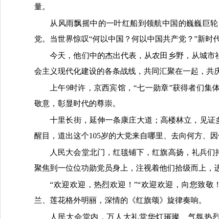
量。
从风雨飘摇中的一叶红船到领航中国的巍巍巨轮
党。当世界惊叹“何以中国？何以中国共产党？”新时
今天，他们中的杰出代表，从农田乡野，从城市
会主义现代化建设的各条战线，共同汇聚在一起，共
上午9时许，京西宾馆，“七一勋章”获得者们集
敬意，彰显时代的尊崇。
十里长街，延伸一条康庄大道；高楼林立，见证
醒目，道出这个105岁的大党来自哪里、去向何方、
人民大会堂北门，红毯铺下，红旗高扬，礼兵们
聚焦到一位位功勋党员身上，注视着他们拾级而上，
“欢迎欢迎，热烈欢迎！”“欢迎欢迎，向您致
兰、莲花格外明丽，深情的《红旗颂》旋律奏响。
人民大会堂内，万人大礼堂华灯璀璨、气氛热烈