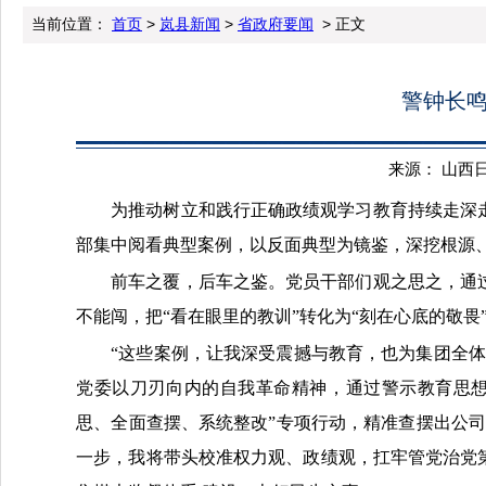
当前位置：
首页
>
岚县新闻
>
省政府要闻
> 正文
警钟长鸣
来源： 山西日报 
为推动树立和践行正确政绩观学习教育持续走深
部集中阅看典型案例，以反面典型为镜鉴，深挖根源
前车之覆，后车之鉴。党员干部们观之思之，通
不能闯，把“看在眼里的教训”转化为“刻在心底的敬畏
“这些案例，让我深受震撼与教育，也为集团全
党委以刀刃向内的自我革命精神，通过警示教育思想
思、全面查摆、系统整改”专项行动，精准查摆出公
一步，我将带头校准权力观、政绩观，扛牢管党治党第