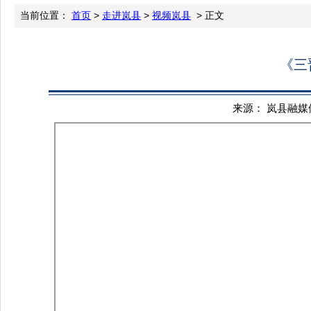
当前位置：
首页
>
走进岚县
>
视频岚县
> 正文
《三
来源： 岚县融媒体中