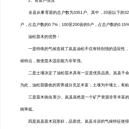
2、育苗户情况
全县从事育苗的总户数为3351户。其中，20亩以下的3233户
户，占总户数的0.7%；100至200亩的5户，占总户数的0.15
油松苗木的优势：
一是特殊的气候造就了岚县油松不仅有特别强的适应性，且
候特点，致使苗木适应能力非常强。
二是土壤决定了油松苗木具有一定是优良品质。岚县千余年
为此，油松苗吸收的营养成分充足丰富；土壤为中壤土，有
三是苗木病虫害少。岚县虽然是一个矿产资源非常丰富的地
病率低。
四是岚县苗木冠形好，品质优。岚县冷凉的气候特征使得油