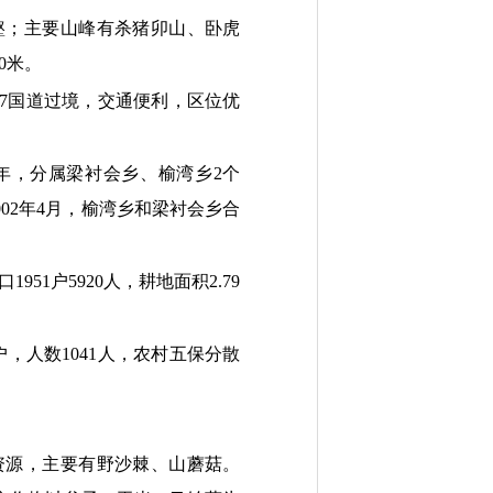
壑；主要山峰有杀猪卯山、卧虎
0米。
337国道过境，交通便利，区位优
56年，分属梁衬会乡、榆湾乡2个
002年4月，榆湾乡和梁衬会乡合
951户5920人，耕地面积2.79
户，人数1041人，农村五保分散
资源，主要有野沙棘、山蘑菇。