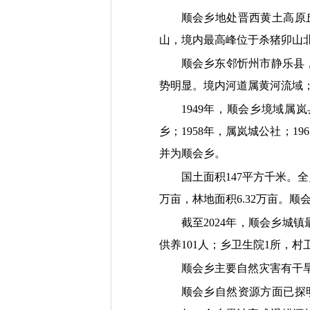
顺会乡地处晋西黄土高原
山，境内最高峰位于杀猪卯山
顺会乡东邻忻州市静乐县
势明显。境内河道属黄河流域；
1949年，顺会乡境域属岚
乡；1958年，属岚城公社；1
并为顺会乡。
国土面积
147平方千米。全
万亩，
林地面积
6.32万亩
。顺
截至
2024年，顺会乡城
供养101人；乡卫生院1所，村
顺会乡主要自然灾害有干
顺会乡自然资源方面已探