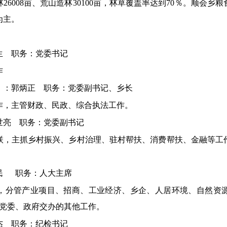
林26008亩、荒山造林30100亩，林草覆盖率达到70％。顺会
为主。
生
职务：党委书记
作
名）：郭炳正
职务：党委副书记、乡长
作，主管财政、民政、综合执法工作。
薛世亮
职务：党委副书记
联，主抓乡村振兴、乡村治理、驻村帮扶、消费帮扶、金融等工
立民
职务：人大主席
，分管产业项目、招商、工业经济、乡企、人居环境、自然资
成乡党委、政府交办的其他工作。
文杰
职务：纪检书记