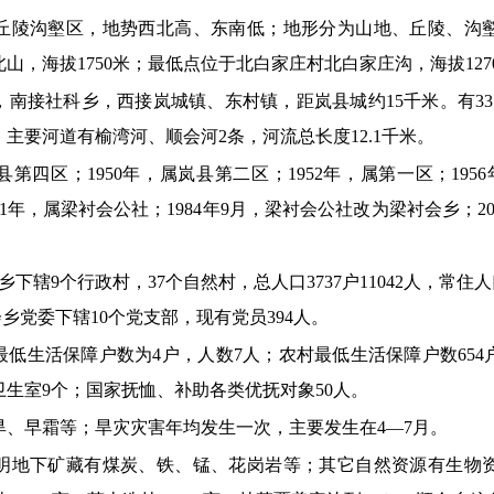
丘陵沟壑区，地势西北高、东南低；地形分为山地、丘陵、沟
北山，海拔
1750米；最低点位于北白家庄村北白家庄沟，海拔127
，南接社科乡，西接岚城镇、东村镇，距岚县城约
15千米。有
主要河道有榆湾河、顺会河2条，河流总长度12.1千米。
县第四区；1950年，属岚县第二区；1952年，属第一区；19
961年，属梁衬会公社；1984年9月，梁衬会公社改为梁衬会乡；2
乡下辖9个行政村，37个自然村，总人口3737户11042人，常住人口1
会乡党委下辖
10个党支部，现有党员394人。
镇最低生活保障户数为4户，人数7人；农村最低生活保障户数654
卫生室9个；国家抚恤、补助各类优抚对象50人。
旱、早霜等；旱灾灾害年均发生一次，主要发生在
4—7月。
明地下矿藏有煤炭、铁、锰、花岗岩等；其它自然资源有生物