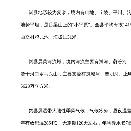
岚县地形较为复杂，境内有山地、丘陵、平川、沟
地势平坦，是吕梁山上的“小平原”。全县平均海拔14
曲立村鸦儿池，海拔1131米。
岚县属黄河流域，境内河流主要有岚河、蔚汾河
源于河口乡马头山，主要支流有岚城河、普明河、上明
5628万立方米。
岚县属温带大陆性季风气候，气候冷凉，昼夜温差较大
年有效积温2864℃，无霜期120天左右，年均降水457