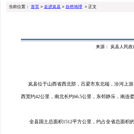
当前位置：
首页
>
走进岚县
>
自然地理
> 正文
来源： 岚县人民政府办
岚县位于山西省西北部，吕梁市东北端，汾河上游。地理坐标为北纬38
西宽约42公里，南北长约66.5公里，东邻静乐，南
全县国土总面积1512平方公里，约占全省总面积的0