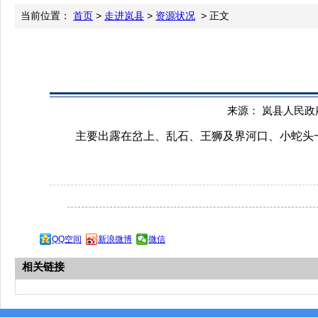
当前位置：
首页
>
走进岚县
>
资源状况
> 正文
来源： 岚县人民政府办
主要出露在岔上、乱石、王狮及界河口、小蛇头一
QQ空间
新浪微博
微信
相关链接