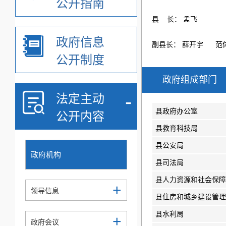
公开指南
县 长：
孟飞
政府信息
副县长：
薛开宇
范
公开制度
政府组成部门
-
法定主动
县政府办公室
公开内容
县教育科技局
县公安局
政府机构
县司法局
县人力资源和社会保障
+
领导信息
县住房和城乡建设管理
县水利局
+
政府会议